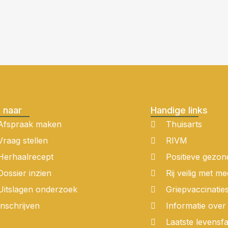
 naar
Handige links
Afspraak maken
Thuisarts
Vraag stellen
RIVM
Herhaalrecept
Positieve gezon
Dossier inzien
Rij veilig met me
Uitslagen onderzoek
Griepvaccinatie
Inschrijven
Informatie ove
Laatste levensf