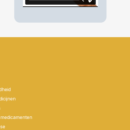
dheid
dicijnen
s
r medicamenten
ase